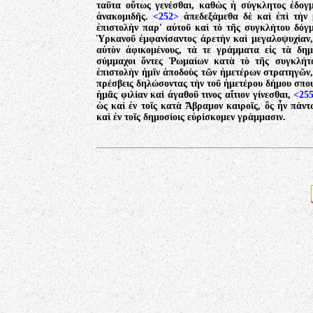
ταῦτα οὕτως γενέσθαι, καθὼς ἡ σύγκλητος ἐδογμ
ἀνακομιδῆς.
<252>
ἀπεδεξάμεθα δὲ καὶ ἐπὶ τὴν 
ἐπιστολὴν παρ' αὐτοῦ καὶ τὸ τῆς συγκλήτου δόγ
Ὑρκανοῦ ἐμφανίσαντος ἀρετὴν καὶ μεγαλοψυχίαν
αὐτὸν ἀφικομένους, τά τε γράμματα εἰς τὰ δημ
σύμμαχοι ὄντες Ῥωμαίων κατὰ τὸ τῆς συγκλή
ἐπιστολὴν ἡμῖν ἀποδοὺς τῶν ἡμετέρων στρατηγῶν
πρέσβεις δηλώσοντας τὴν τοῦ ἡμετέρου δήμου σπου
ἡμᾶς φιλίαν καὶ ἀγαθοῦ τινος αἴτιον γίνεσθαι,
<25
ὡς καὶ ἐν τοῖς κατὰ Ἄβραμον καιροῖς, ὃς ἦν πάν
καὶ ἐν τοῖς δημοσίοις εὑρίσκομεν γράμμασιν.