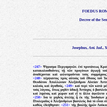
FOEDUS RO
Decree of the Se
Josephus,
Ant. Iud
., 
<247>
Ψήφισμα Περγαμηνῶν. ἐπὶ πρυτάνεως Κρατ
κατακολουθοῦντες τῇ τῶν προγόνων ἀγωγῇ τοὺ
ἀναδέχονται καὶ φιλοτιμοῦνται τοὺς συμμάχου
<248>
πέμψαντος πρὸς αὐτοὺς τοῦ ἔθνους τοῦ Ἰ
Θεοδότου Ἀπολλώνιον Ἀλεξάνδρου Αἰνείαν Ἀντ
καλοὺς καὶ ἀγαθούς,
<249>
καὶ περὶ τῶν κατὰ μέ
τοὺς λόγους, ὅπως μηδὲν ἀδικῇ Ἀντίοχος ὁ βασιλε
καὶ λιμένας καὶ χώραν καὶ εἴ τι ἄλλο ἀφείλετο 
<250>
ἵνα τε μηδεὶς ἀτελὴς ᾖ ἐκ τῆς Ἰουδαίων 
Πτολεμαῖος ὁ Ἀλεξανδρέων βασιλεὺς διὰ τὸ εἶναι σ
καθὼς ἐδεήθησαν:
<251>
τῆς βουλῆς ἡμῶν Λούκιο