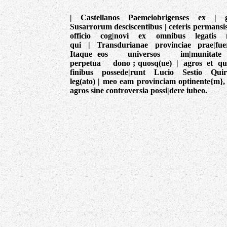
| Castellanos Paemeiobrigenses ex | g
Susarrorum desciscentibus | ceteris permansis
officio cog|novi ex omnibus legatis m
qui | Transdurianae provinciae prae|fue
Itaque eos universos im|munit
perpetua dono ; quosq(ue) | agros et q
finibus possede|runt Lucio Sestio Quir
leg(ato) | meo eam provinciam optinente{m}, 
agros sine controversia possi|dere iubeo.