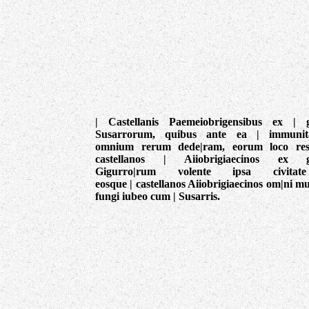
| Castellanis Paemeiobrigensibus ex | 
Susarrorum, quibus ante ea | immunit
omnium rerum dede|ram, eorum loco rest
castellanos | Aiiobrigiaecinos ex g
Gigurro|rum volente ipsa civita
eosque | castellanos Aiiobrigiaecinos om|ni m
fungi iubeo cum | Susarris.