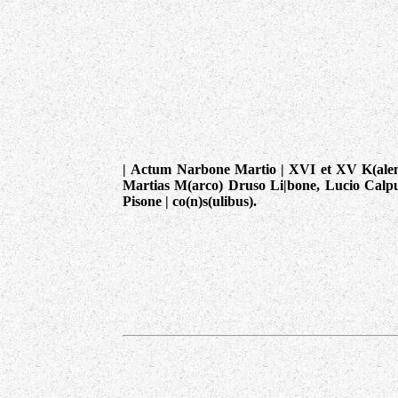
| Actum Narbone Martio | XVI et XV K(ale
Martias M(arco) Druso Li|bone, Lucio Calp
Pisone | co(n)s(ulibus).