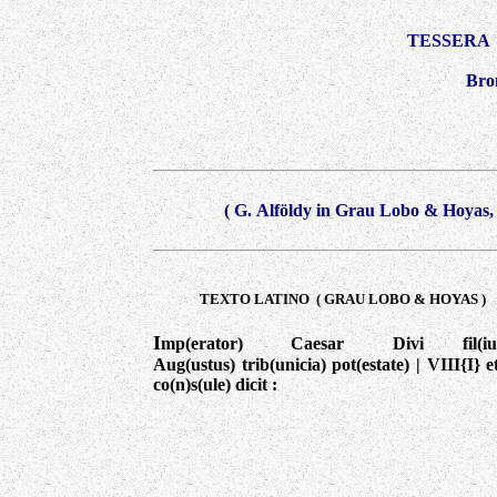
TESSERA
Bro
(
G. Alföldy in
Grau Lobo & Hoyas
TEXTO LATINO ( GRAU LOBO & HOYAS )
I
mp(erator) Caesar Divi fil(i
Aug(ustus) trib(unicia) pot(estate) | VIII{I} e
co(n)s(ule) dicit :