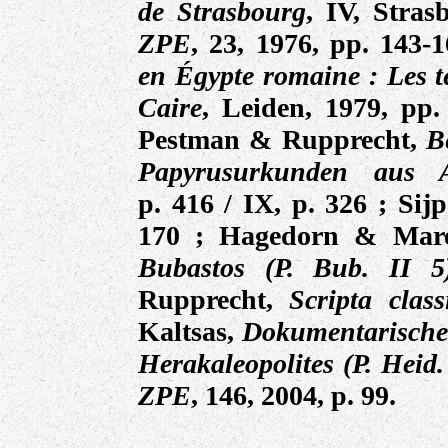
de Strasbourg
, IV, Stras
ZPE
, 23, 1976, pp. 143-
en Égypte romaine : Les t
Caire
, Leiden, 1979, pp
Pestman & Rupprecht,
B
Papyrusurkunden aus A
p. 416 / IX, p. 326 ; Sijp
170 ; Hagedorn & Mar
Bubastos (P. Bub. II 5
Rupprecht,
Scripta class
Kaltsas,
Dokumentarische 
Herakaleopolites (P. Heid.
ZPE
, 146, 2004, p. 99.