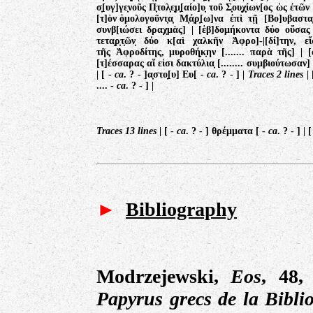
σ̣[υγ]γε̣νοῦς Π̣τολ̣ε̣μ̣[αίο]υ̣ τοῦ Σ̣ου̣χ̣ίων[ος ὡς ἐτ
[τ]ὸν ὁμολογοῦντ̣α̣ Μ̣ά̣ρ̣[ω]να ἐπὶ τῇ [Βο]υβαστ
συνβ[ιώσει δραχμὰς] | [ἑβ]δομήκοντα δύο οὔσας ἱ
τετα̣ρ̣τ̣ῶν̣ δύο κ[αὶ χαλκῆν Ἀφρο]-|[δί]την, εἴσο
τῆς Ἀφροδίτης, μυροθή̣κ̣ην [....... παρὰ τῆς] | [
[τ]έσσαρας αἵ εἰσι δακτύλια̣ [........ συμβιούτωσαν] | 
| [ -
ca
. ? - ]α̣στο̣[υ] Ευ[ -
ca
. ? - ] |
Traces 2 lines
| 
.... -
ca
. ? - ] |
Traces 13 lines
| [ -
ca
. ? - ] θρέμματα [ -
ca
. ? - ] | 
►
Bibliography
Modrzejewski,
Eos
, 48,
Papyrus grecs de la Bibli