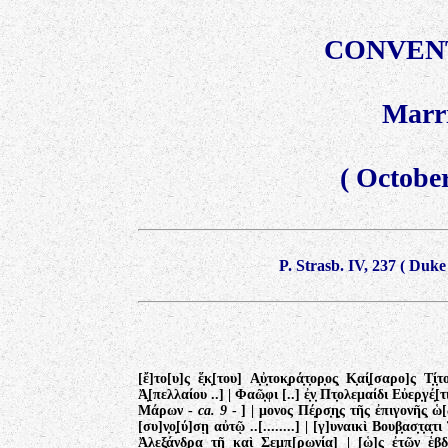
CONVENT
Marri
(
October
P. Strasb. IV, 237
(
Duke 
[ἔ]το[υ]ς ἕ̣κ̣[του] Α̣ὐ̣τοκ̣ρά̣τ̣ορ̣ος̣ Κ̣αί̣[σαρο]ς
Ἀ̣[πελλαίου ..] | Φαῶ̣φι [..] ἐ̣ν̣ Πτ̣ολεμαίδι Εὐερ̣γέ̣
Μάρων -
ca. 9
- ] | μονος Πέ̣ρσ̣η̣ς τῆς ἐπιγονῆς̣ ὡ
[συ]ν̣ο̣[ύ]σῃ αὐτῷ ..[........] | [γ]υναικὶ Βουβ̣ασ̣τ̣α̣τι
Ἀ̣λεξάνδ̣ρᾳ τῇ καὶ Σεμπ̣[ρωνίᾳ] | [ὡ]ς ἐτῶν ἑβ