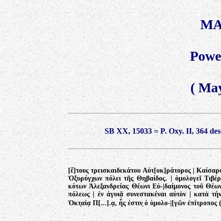
MA
Power
(
May
SB XX, 15033 = P. Oxy. II, 364 des
[ἔ]τους τρεισκαιδεκάτου Αὐτ[οκ]ράτορος | Καίσαρος
Ὀξυρύγχων πόλει τῆς Θηβαίδος. | ὁμολογεῖ Τιβέρ
κότων Ἀλεξανδρείας Θέωνι Εὐ-|δαίμονος τοῦ Θέω
πόλεως | ἐν ἀγυιᾷ συνεστακέναι αὐτὸν | κατὰ τή
Ὀκτ̣αίᾳ Π[...].ᾳ, ἧς ἐστιν̣ ὁ ὁμολο-|[γῶν ἐπίτροπος 