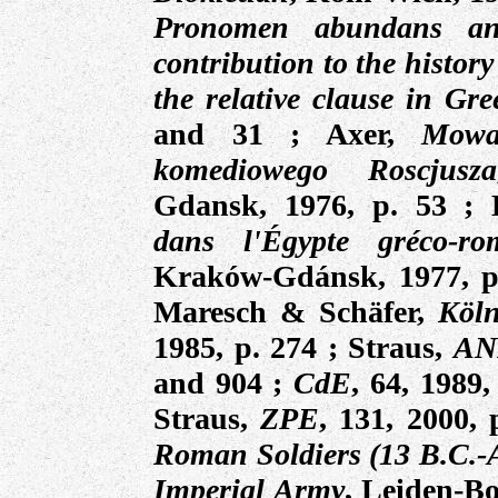
Pronomen abundans a
contribution to the histor
the relative clause in Gre
and 31 ;
Axer,
Mowa
komediowego Roscjusza
Gdansk, 1976, p. 53
; B
dans l'Égypte gréco-ro
Kraków-Gdánsk, 1977, p
Maresch & Schäfer
,
Köln
1985, p.
274
;
Straus,
A
and 904 ;
CdE
, 64, 1989,
Straus,
ZPE
, 131, 2000, 
Roman Soldiers (13 B.C.-A
Imperial Army
, Leiden-Bo