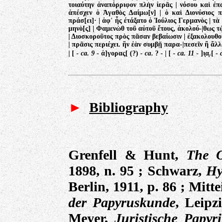
τοιαύτην ἀναπόρριφον πλὴν ἱερᾶς | νόσου καὶ ἐπα
ἀπέσχεν ὁ Ἀγαθὸς Δαίμω[ν] | ὁ καὶ Διονύσιος 
πράσ[ει]· | ἀφ
᾽
ἧς ἐτάξατο ὁ Ἰούλιος Γερμανὸς | τὰ 
μηνὸ[ς] | Φαμενὼθ τοῦ αὐτοῦ ἔτους, ἀκολού-|θως 
| Διοσκοροῦτος πρὸς πᾶσαν βεβαίωσιν | ἐξακολουθο
| πρᾶσις περιέχει. ἣν ἐὰν συμβῇ παρα-|πεσεῖν ἢ ἄλλω
| [ -
ca. 9
- ἀ]γορας[ (?) -
ca
. ? - | [ -
ca. 11
- ]ι̣α̣.[ -
►
Bibliography
Grenfell & Hunt,
The O
1898, n. 95 ; Schwarz,
Hy
Berlin, 1911, p. 86
; Mitte
der Papyruskunde
, Leipz
Meyer,
Juristische Papy