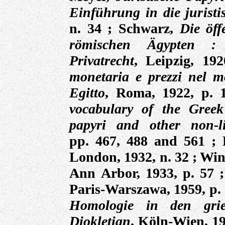
Einführung in die jurist
n. 34 ; Schwarz,
Die öff
römischen Ägypten : 
Privatrecht
, Leipzig, 19
monetaria e prezzi nel m
Egitto
, Roma, 1922, p. 
vocabulary of the Greek
papyri and other non-li
pp. 467, 488 and 561 ;
London, 1932, n. 32 ; Win
Ann Arbor, 1933, p. 57
;
Paris-Warszawa, 1959, p.
Homologie in den grie
Diokletian
, Köln-Wien, 19