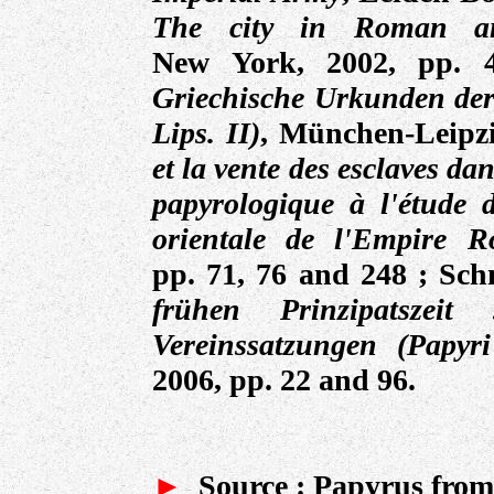
The city in Roman an
New York, 2002, pp. 4
Griechische Urkunden der
Lips. II)
, München-Leipzi
et la vente des esclaves d
papyrologique à l'étude 
orientale de l'Empire 
pp. 71, 76 and 248 ; Sch
frühen Prinzipatszei
Vereinssatzungen (Papyr
2006, pp. 22 and 96.
►
Source
:
Papyrus from