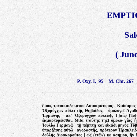
EMPTI
Sal
(
June
P. Oxy. I, 95 = M. Chr. 267 =
ἔτους τρεισκαιδεκάτου Αὐτοκράτορος | Καίσαρος 
Ὀξυρύγχων πόλει τῆς Θηβαίδος. | ὁμολογεῖ Ἀγαθὸς
Ἑρμιόνης | ἀπ
᾽
Ὀξυρύγχων πόλεω[ς Γ]αίῳ [Ἰο]υλ
ἐκμαρτυρεῖσθαι, δ[ι]ὰ τ[αύτης τῆς] ὁμολο-|γίας 
Ἰουλίῳ Γερμανῷ | τῇ πέμπτῃ καὶ εἰκάδι μηνὸς Τῦβι
ὑπαρξάσης αὐτῷ | ἀγοραστῆς, πρότερον Ἡρακλείδο
δούλης Διοσκοροῦτος | ὡς (ἐτῶν) κε ἀσήμου, ἣν 