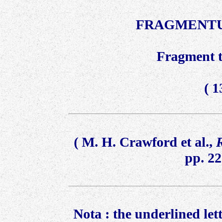
FRAGMENTU
Fragment t
(
1
(
M. H. Crawford et al.,
pp. 2
Nota : the underlined let