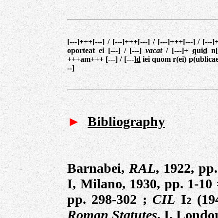
[---]+++[---] / [---]+++[---] / [---]+++[---] / [---]+
oporteat ei [---] / [---]
vacat
/ [---]+
q
ui
d
n[e
+++am+++ [---] / [---]
d
iei quom r(ei) p(ublicae)
--]
►
Bibliography
Barnabei,
RAL
, 1922, pp
I, Milano, 1930, pp. 1-10
pp. 298-302
;
CIL
I
(19
2
Roman Statutes
, I, Londo