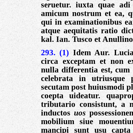
se
r
uetur. iuxta quae adi
amicum nostrum et ea, qu
qui in examinationibus e
atque aequitatis ratio di
kal. Ian. Tusco et Anullino
293. (1)
Idem Aur. Lucia
circa exceptam et non e
nulla differentia est, cum
celebrata in utriusque 
secutam post huiusmodi pl
coepta uideatur. quapr
tributario consistunt, a
inductos
uos
possessione
mobilium siue mouenti
mancipi sunt usu capta