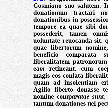
Cosmi
an
o suo salutem. I
donationum tractari no
donationibus in possessio
tempore ea quae sibi do
possederit, tamen omn
uoluntate reuocanda sit. 
quae libertorum nomine
beneficio comparata
liberalitatem patronorum
ea
m
retineant, cum coe
magis eos conlata liberal
quam ad insolentiam er
Agilio liberto donasse te
nomine comp
aratae sunt
,
tantum donationes uel pecu