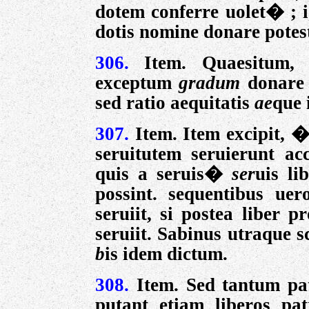
dotem conferre uolet� ; 
dotis nomine donare potes
306.
Item. Quaesitum,
exceptum
gradum
donare 
sed ratio aequitatis
ae
que 
307.
Item. Item excipit, �
seruitutem seruierunt ac
quis a seruis�
ser
uis li
possint. sequentibus uer
seruiit, si postea liber p
seruiit. Sabinus utraque 
b
is idem dictum.
308.
Item. Sed tantum pa
putant etiam liberos pat