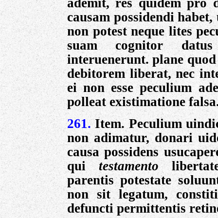
ademit, res quidem pro 
causam possidendi habet, 
non potest neque lites pec
suam cognitor datus
interuenerunt. plane quod 
debitorem liberat, nec in
ei non esse peculium
ade
p
o
lleat existimatione
falsa
261.
Item. Peculium uindi
non adimatur, donari uide
causa possidens usucape
qui
testamento
libert
parentis potestate soluun
non sit legatum, constiti
defuncti permittentis retin