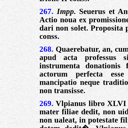
267.
Impp.
Seuerus et An
Actio noua ex promissione
dari non solet.
Proposita 
conss.
268.
Quaerebatur, an, cum
apud acta professus 
instrumenta donationis f
actorum perfecta esse
mancipatio neque traditio
non transisse.
269.
Vlpianus libro XLV
mater filiae dedit, non u
non ualeat, in potestate fil