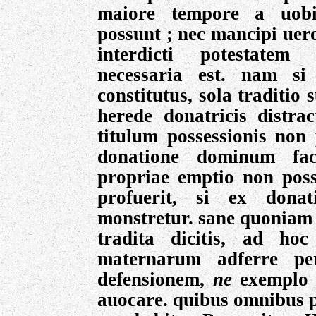
maiore tempore a uobi
possunt ; nec mancipi uer
interdicti potestatem 
necessaria est. nam si
constitutus, sola traditio s
herede donatricis distra
titulum possessionis non
donatione dominum fac
propriae emptio non poss
profuerit, si ex dona
monstretur. sane quonia
tradita dicitis, ad hoc
maternarum adferre per
defensionem,
ne
exemplo i
auocare. quibus omnibus 