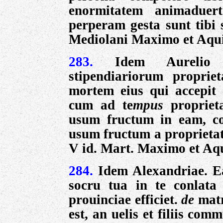
enormitatem animaduert
perperam gesta sunt tibi 
Mediolani Maximo et Aqui
283.
Idem Aureli
stipendiariorum
proprie
mortem
eius qui accepit 
cum ad te
mpus
propriet
usum fructum in eam, con
usum fructum a proprietat
V id.
Mart. Maximo et Aqu
284.
Idem Alexandriae. E
socru tua in te conlata
prouinciae efficiet.
de
matr
est, an uelis et filiis co