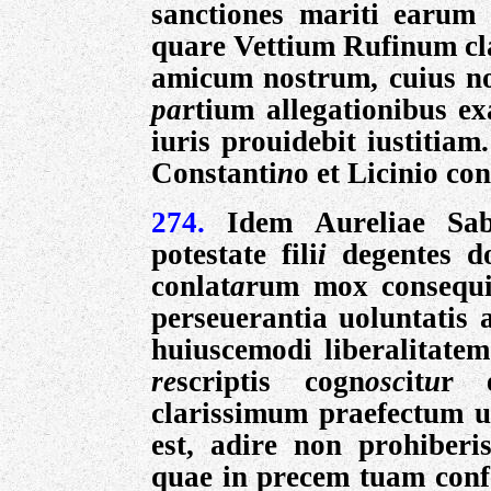
sanctiones mariti earum s
quare Vettium Rufinum cl
amicum nostrum, cuius not
pa
rtium allegationibus e
iuris prouidebit
iustitiam
Constanti
n
o et Licinio con
274.
Idem Aureliae Sab
potestate fili
i
degentes d
conlat
a
rum mox consequ
perseuerantia uoluntatis 
huiuscemodi liberalitatem
re
scriptis cogn
osc
it
u
r 
clarissimum praefectum 
est, adire non prohiberis
quae in precem tuam conf