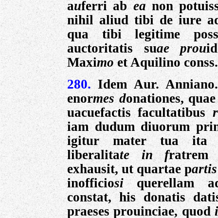
a
u
ferri ab
ea
non potuiss
nihil aliud tibi de iure 
qua tibi legitime possi
auctoritatis su
ae prou
i
Maxi
mo
et Aquilino conss.
280.
Idem Aur. Anniano
enor
mes d
onationes, quae
uacuefactis facultatibus
iam dudum diuorum prin
igitur mater tua ita
liberalita
te in f
ratrem 
exhausit, ut quartae p
artis
inofficio
si
querellam a
constat, his donatis dati
praeses prouinciae, quod