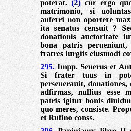
poterat.
(2)
cur ergo quo
matrimonio, si uolunta
auferri non oportere maxi
ita senatus censuit ? S
donationis auctoritate iu
bona patris perueniunt
fratres
iurgiis eiusmodi c
295.
Impp. Seuerus et Ant
Si frater tuus in pot
perseuerauit, donationes,
adfirmas, nullius esse 
patris igitur bonis diuid
quo meres, consiste. Prop
et Rufino conss.
296.
Papinianus libro II