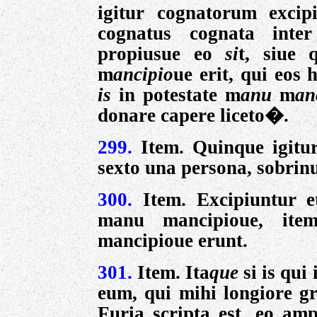
igitur cognatorum excip
cognatus cognata inte
propiusue eo
si
t, siue 
m
ancipio
ue erit, qui eos
is
in potestate m
anu
m
an
donare capere liceto�.
299.
Item. Quinque igitur
sexto una persona, sobrinu
300.
Item. Excipiuntur e
manu
mancipioue, it
mancipioue erunt.
301.
Item.
Ita
que
si is qui
eum, qui mihi longiore gra
Furia scripta est, eo amp