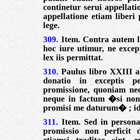
continetur serui appellati
appellatione etiam liberi 
lege.
309.
Item. Contra autem li
hoc iure utimur, ne excep
lex iis permittat.
310.
Paulus libro XXIII a
donatio in exceptis pe
promissione, quoniam neq
neque in factum �si non
promisi me daturum� ; idq
311.
Item. Sed in persona
promissio non perficit 