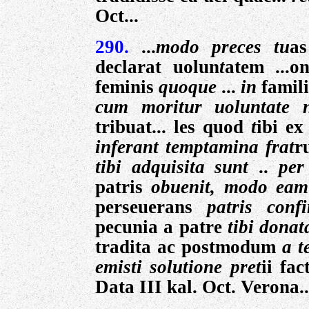
Oct...
290.
...
modo preces tu
as
declarat uolun
t
atem ...o
feminis
quoque
...
in
famil
cum moritur uoluntate 
tribuat... les quod
t
ibi ex
inferant temptamina frat
r
tibi adquisita sunt
..
pe
patris
obuenit, modo
eam
perseuerans
patris
conf
pecunia a patre
tibi donat
tradita ac postmodum
a t
emisti solutione pret
ii fa
Data III kal.
Oct. Verona..