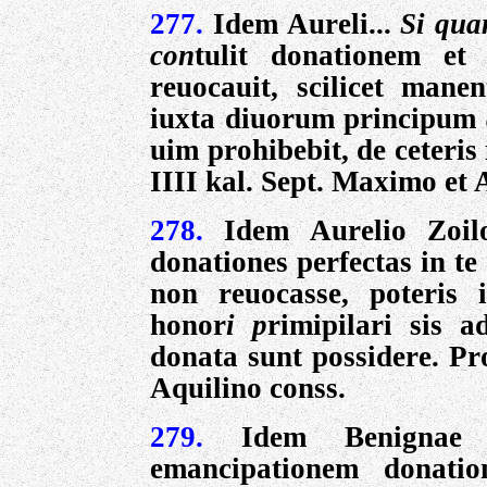
277.
Idem Aureli...
Si qua
con
tulit donationem e
reuocauit, scilicet manen
iuxta diuorum principum
uim prohibebit, de ceteris 
IIII kal. Sept. Maximo et 
278.
Idem Aurelio Zoi
donationes perfectas in te 
non reuocasse, poteris 
honor
i p
rimipilari sis 
donata sunt possidere.
Pr
Aquilino conss.
279.
Idem Benignae 
emancipationem donati