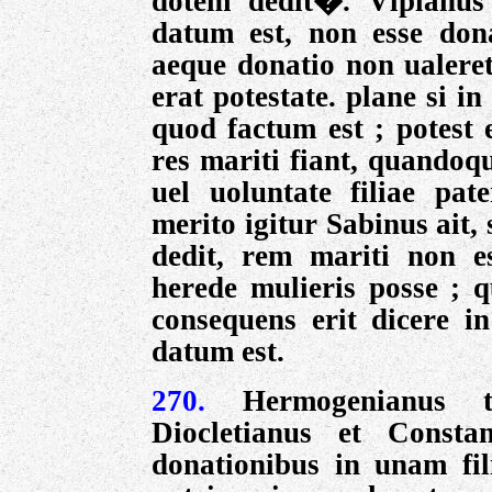
dotem dedit�. Vlpianus 
datum est, non esse don
aeque donatio non ualeret
erat potestate. plane si in
quod factum est ; potest 
res mariti fiant, quandoque 
uel uoluntate filiae pat
merito igitur Sabinus ait, 
dedit, rem mariti non e
herede mulieris posse ;
consequens erit dicere 
datum est.
270.
Hermogenianus t
Diocletianus et Consta
donationibus in unam fil