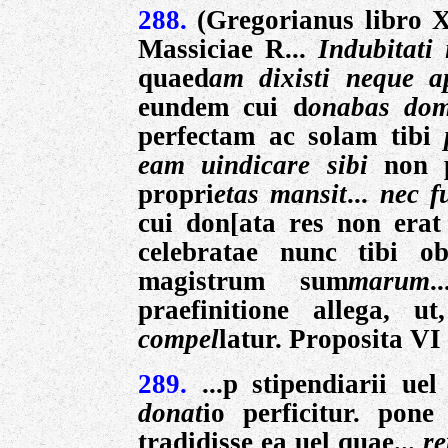
288.
(Gregorianus libro X
Massiciae R...
Indubitati
quaed
am dixisti neque a
eundem cui d
onabas dom
perfectam ac solam tibi
eam uindicare sibi
non 
propri
etas mansit
...
nec 
cui don[ata res non erat
celebratae nunc tibi o
magistrum sum
marum
.
praefinitione allega, u
compel
latur. Proposita VI
289.
...p stipendiarii uel
donat
io perficitur. pone 
tradidisse ea uel quae...
re