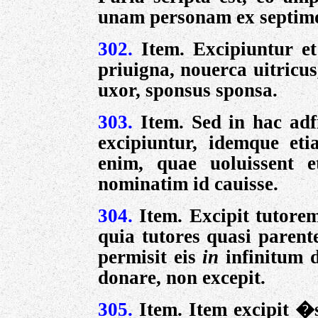
unam personam ex septimo
302.
Item. Excipiuntur e
priuigna, nouerca uitricus
uxor, sponsus sponsa.
303.
Item. Sed in hac adf
excipiuntur, idemque eti
enim, quae uoluissent e
nominatim id cauisse.
304.
Item. Excipit tutorem
quia tutores quasi parent
permisit eis
in
infinitum 
donare, non excepit.
305.
Item. Item excipit �s