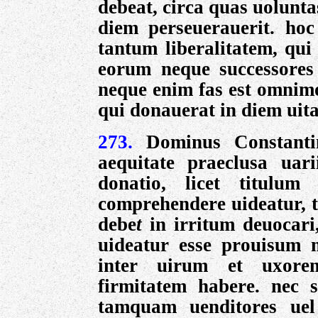
debeat, circa quas uolun
diem perseuerauerit. hoc
tantum liberalitatem, qui
eorum neque
successore
neque
enim fas est omnimo
qui donauerat in diem uita
273.
Dominus Constanti
aequitate praeclusa uar
donatio, licet titulum
comprehendere uideatur, t
debe
t
in irritum deuocari
uideatur esse prouisum 
inter uirum et uxorem
firmitatem habere. nec 
tamquam uenditores uel