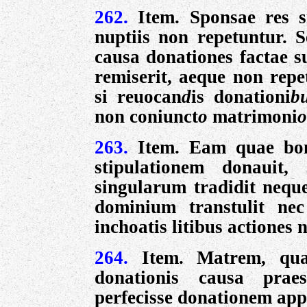
262.
Item. Sponsae res s
nuptiis non repetuntur. S
causa donationes factae s
remiserit, aeque non repet
si reuocan
d
is donationi
b
non coniunct
o
matrimoni
263.
Item. Eam quae bona
stipulationem donauit,
singularum tradidit neq
dominium transtulit n
inchoatis litibus actiones n
264.
Item. Matrem, quae
donationis causa praes
perfecisse donationem app