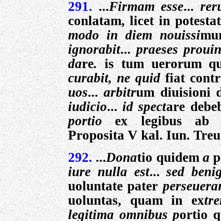
291.
...
Firmam esse
...
rer
conlatam, licet in potesta
modo in diem nouissi
mu
ignorabit
...
praeses proui
da
re
.
is tum uerorum qua
curabit, ne quid
fiat cont
uos
...
arbitr
um diuisioni 
iudicio
...
id spect
are debeb
portio
ex legibus ab i
Proposita V kal. Iun. Treue
292.
...
Dona
tio quidem
a
p
iure nulla est
...
sed beni
uoluntate pater
perseueran
uoluntas, quam in ex
tr
legitima omnibus p
ortio q