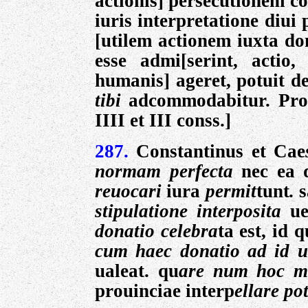
actionis] persecutionem c
iuris interpretatione diui 
[utilem actionem iuxta
do
esse admi[serint,
actio,
humanis] ageret, potuit d
tibi
adcommodabitur.
Pro
IIII et III conss.]
287.
Constantinus et Cae
normam perfecta
nec ea 
reuocari
iura
permit
tunt
.
s
stipulatione interposita
ue
donatio celebra
ta est, id
cum haec donatio
ad id u
ualeat. qu
are
num hoc mo
prouinciae interp
ellare po