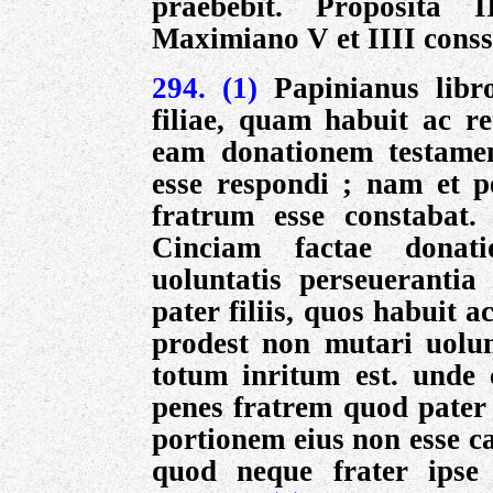
praebebit. Proposita 
Maximiano V et IIII conss
294. (1)
Papinianus lib
filiae, quam habuit ac re
eam donationem testamen
esse respondi ; nam et 
fratrum esse constabat.
Cinciam factae donati
uoluntatis perseuerantia 
pater filiis, quos habuit ac
prodest non mutari uolu
totum inritum est. unde 
penes fratrem quod pater 
portionem eius non esse c
quod neque frater ipse