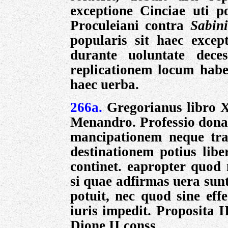
exceptione Cinciae uti p
Proculeiani contra
Sabin
popularis sit haec
excep
durante uoluntate dece
replicationem locum haber
haec uerba.
266a.
Gregorianus libro XI
Menandro. Professio donat
mancipationem neque tra
destinationem potius liber
continet. eapropter quod 
si quae adfirmas uera sunt
potuit, nec quod sine eff
iuris impedit. Proposita I
Dione II conss.