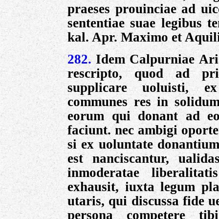
praeses prouinciae
ad uic
sententiae
suae legibus t
kal. Apr. Maximo et Aquil
282.
Idem Calpurniae Ari
rescripto, quod ad pri
supplicare uoluisti, e
communes res in solidum
eorum qui donant ad eo
faciunt. nec ambigi oporte
si ex uoluntate donantiu
est nanciscantur, ualidas
inmoderatae liberalita
exhausit, iuxta legum pla
utaris, qui discussa fide ue
persona competere
ti