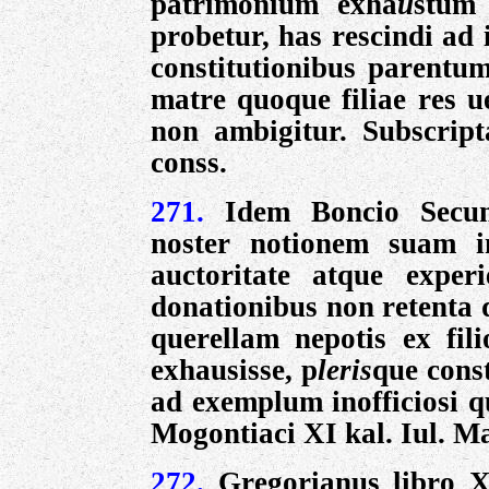
patrimonium exha
u
stum 
probetur, has rescindi ad i
constitutionibus parentum
matre quoque filiae res u
non ambigitur. Subscrip
conss.
271.
Idem Boncio Secun
noster notionem suam i
auctoritate atque experi
donationibus non retenta 
querellam nepotis ex fili
exhausisse, p
leris
que const
ad exemplum inofficiosi q
Mogontiaci XI kal. Iul. M
272.
Gregorianus libro XI