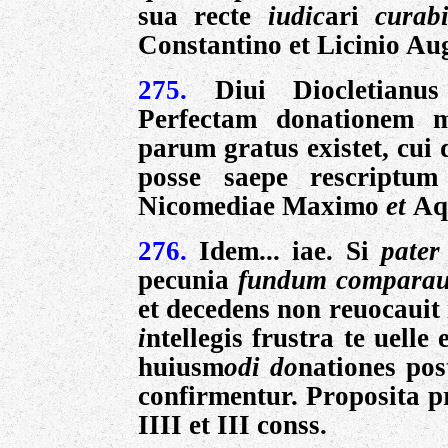
sua recte
iudic
ari
curab
Constantino et Licinio Aug
275.
Diui Diocletianus
Perfectam donationem m
parum gratus existet, cui
posse saepe rescriptum
Nicomediae Maximo
et
Aq
276.
Idem... iae. Si
pate
pecunia
fundum comparau
et decedens non reuocauit 
i
ntellegis frustra te uelle
huiusm
odi do
nationes po
confirmentur. Proposita p
IIII et III conss.