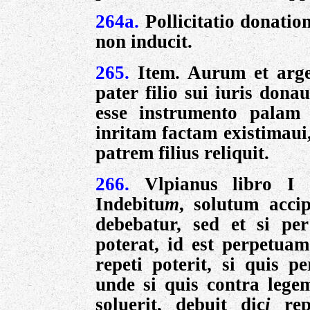
264a.
Pollicitatio donatio
non inducit.
265.
Item. Aurum et arge
pater filio sui iuris don
esse instrumento palam 
inritam factam existima
patrem filius reliquit.
266.
Vlpianus libro I 
Indebitu
m
, solutum acc
debebatur, sed et si pe
poterat, id est perpetua
repeti poterit, si quis p
unde si quis contra lege
soluerit, debuit dic
i
re