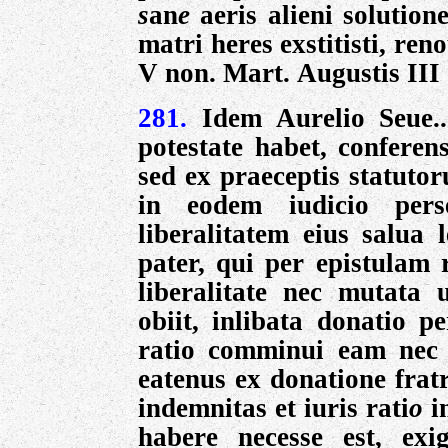
s
an
e
aeris alieni solution
matri heres exstitisti, ren
V non. Mart.
Augustis III 
281.
Idem Aurelio Seue.
potestate habet, conferen
sed ex praeceptis statuto
in eodem iudicio perse
liberalitatem eius salua 
pater, qui per epistulam 
liberalitate nec mutata 
obiit, inlibata donatio p
ratio comminui eam nec 
eatenus ex donatione fratr
indemnitas et iuris rati
o
i
habere necesse est, ex