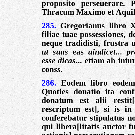
proposito perseuerare. 
Thracum Maximo et Aquili
285.
Gregorianus libro XI
filiae tuae possessiones, 
neque tradidisti, frustra 
ut suas
eas
uindicet
...
pr
esse dicas
... etiam ab ini
con
ss
.
286.
Eodem libro eodem 
Quoties donatio ita conf
donatum est alii restit[
rescriptum est], si is i
conferebatur stipulatus non
qui libera[litatis auctor f