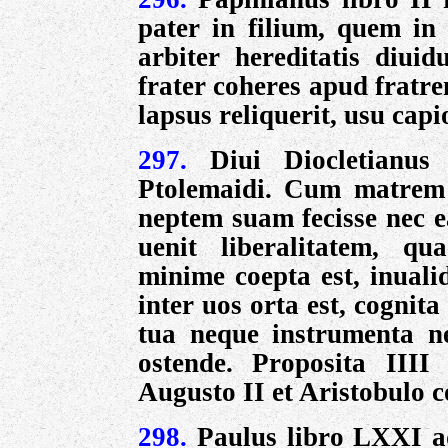
pater in filium, quem in f
arbiter hereditatis diuid
frater coheres apud fratr
lapsus reliquerit, usu capi
297.
Diui Diocletianus
Ptolemaidi. Cum matrem 
neptem suam fecisse nec e
uenit liberalitatem, q
minime coepta est, inuali
inter uos orta est, cogni
tua neque instrumenta n
ostende. Proposita IIII
Augusto II et Aristobulo
c
298.
Paulus libro LXXI a