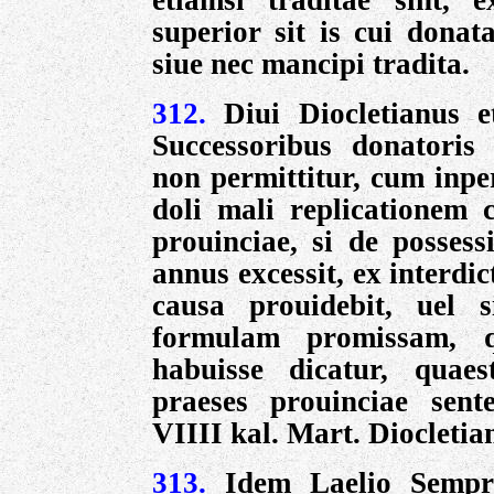
etiamsi traditae sint, e
superior sit is cui donat
siue nec mancipi tradita.
312.
Diui Diocletianus 
Successoribus donatoris
non permittitur, cum inpe
doli mali replicationem 
prouinciae, si de posses
annus excessit, ex interd
causa prouidebit, uel
formulam promissam, q
habuisse dicatur, quaes
praeses prouinciae sent
VIIII kal. Mart. Diocletia
313.
Idem Laelio Sempr