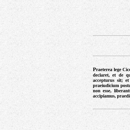
P
raeterea lege Cic
declaret, et de q
accepturus sit; e
praeiudicium postu
non esse, liberant
accipiamus, praedi