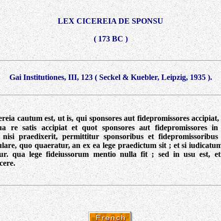
LEX CICEREIA DE SPONSU
( 173 BC
)
Gai Institutiones, III, 123
(
Seckel & Kuebler,
Leipzig, 1935
)
.
ereia cautum est, ut is, qui sponsores aut fidepromissores accipiat
ua re satis accipiat et quot sponsores a
u
t fidepromissores i
t nisi praedixerit, permittitur sponsoribus et fidepromissorib
lare, quo quaeratur, an ex ea lege praedictum sit ; et si iudicatu
ur. qua lege fideiussorum mentio nulla fit ; sed in usu est, et
cere
.