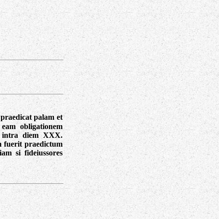
, praedicat palam et
n eam obligationem
us intra diem XXX.
m fuerit praedictum
iam si fideiussores