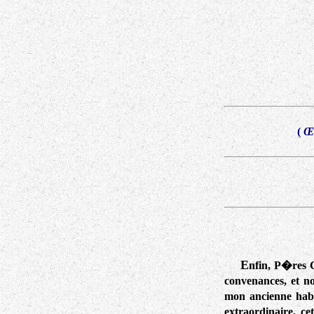
(
Œu
E
nfin, P�res C
convenances, et n
mon ancienne habi
extraordinaire, c