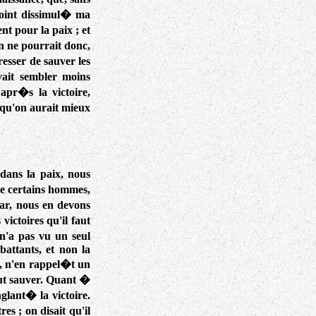
point dissimul� ma
t pour la paix ; et
n ne pourrait donc,
esser de sauver les
vait sembler moins
apr�s la victoire,
 qu'on aurait mieux
 dans la paix, nous
de certains hommes,
ar, nous en devons
victoires qu'il faut
'a pas vu un seul
battants, et non la
e, n'en rappel�t un
ut sauver. Quant �
nglant� la victoire.
 ; on disait qu'il