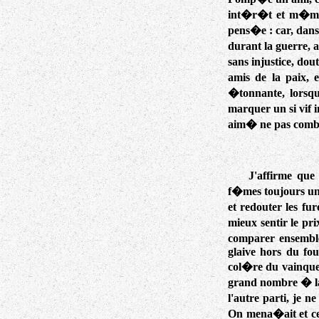
int�r�t et m�me s
pens�e : car, dans
durant la guerre, 
sans injustice, do
amis de la paix, 
�tonnante, lorsqu
marquer un si vif 
aim� ne pas comba
J'affirme que 
f�mes toujours uni
et redouter les f
mieux sentir le pri
comparer ensembl
glaive hors du fou
col�re du vainqueu
grand nombre � la
l'autre parti, je n
On mena�ait et ce