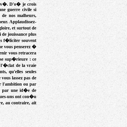
ouv�. D'o� je crois
ne guerre civile si
s de nos malheurs,
ueur. Applaudissez-
oire, et surtout de
 de jouissance plus
 f�liciter souvent
 que vous penserez �
enir vous retracera
se sup�rieure : ce
 l'�clat de la vraie
s, qu'elles seules
e vous lassez pas de
 l'ambition ou par
c, par une id�e de
lques-uns ont con�u
, au contraire, ait