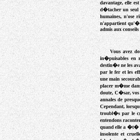
davantage, elle es
d�tacher un seul 
humaines, n'ose ri
n'appartient qu'� 
admis aux conseils
Vous avez do
in�puisables en r
destin�e ne les ava
par le fer et les 
une main secourable
placer m�me dans u
doute, C�sar, vos
annales de presque
Cependant, lorsque
troubl�s par le cr
entendons raconter
quand elle a �t� f
insolente et crue