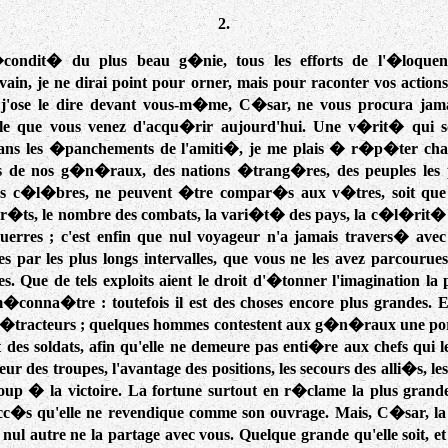
2.
condit� du plus beau g�nie, tous les efforts de l'�loquence
vain, je ne dirai point pour orner, mais pour raconter vos action
, j'ose le dire devant vous-m�me, C�sar, ne vous procura jama
lle que vous venez d'acqu�rir aujourd'hui. Une v�rit� qui 
ans les �panchements de l'amiti�, je me plais � r�p�ter chaq
its de nos g�n�raux, des nations �trang�res, des peuples les p
us c�l�bres, ne peuvent �tre compar�s aux v�tres, soit que 
r�ts, le nombre des combats, la vari�t� des pays, la c�l�rit� 
uerres ; c'est enfin que nul voyageur n'a jamais travers� avec 
par les plus longs intervalles, que vous ne les avez parcourue
s. Que de tels exploits aient le droit d'�tonner l'imagination la p
m�conna�tre : toutefois il est des choses encore plus grandes. E
 d�tracteurs ; quelques hommes contestent aux g�n�raux une port
art des soldats, afin qu'elle ne demeure pas enti�re aux chefs qui
eur des troupes, l'avantage des positions, les secours des alli�s, les 
up � la victoire. La fortune surtout en r�clame la plus grande p
cc�s qu'elle ne revendique comme son ouvrage. Mais, C�sar, la g
 nul autre ne la partage avec vous. Quelque grande qu'elle soit, et