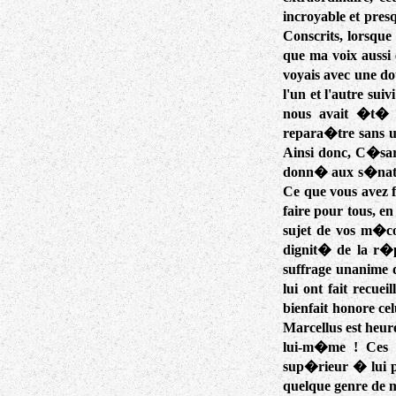
incroyable et pres
Conscrits, lorsqu
que ma voix aussi 
voyais avec une d
l'un et l'autre su
nous avait �t� 
repara�tre sans u
Ainsi donc, C�sar
donn� aux s�nateu
Ce que vous avez 
faire pour tous, e
sujet de vos m�con
dignit� de la r�p
suffrage unanime d
lui ont fait recue
bienfait honore ce
Marcellus est heure
lui-m�me ! Ces h
sup�rieur � lui pa
quelque genre de 