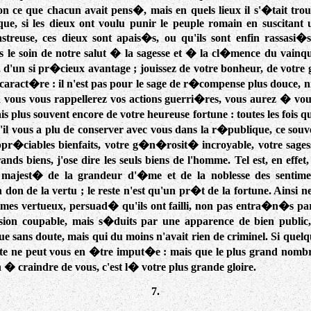
non ce que chacun avait pens�, mais en quels lieux il s'�tait tr
ue, si les dieux ont voulu punir le peuple romain en suscitant u
astreuse, ces dieux sont apais�s, ou qu'ils sont enfin rassasi�
is le soin de notre salut � la sagesse et � la cl�mence du vainq
d'un si pr�cieux avantage ; jouissez de votre bonheur, de votre gl
caract�re : il n'est pas pour le sage de r�compense plus douce, ni
vous vous rappellerez vos actions guerri�res, vous aurez � vous
is plus souvent encore de votre heureuse fortune : toutes les fois
u'il vous a plu de conserver avec vous dans la r�publique, ce souv
ppr�ciables bienfaits, votre g�n�rosit� incroyable, votre sages
ands biens, j'ose dire les seuls biens de l'homme. Tel est, en effet,
la majest� de la grandeur d'�me et de la noblesse des sentiment
don de la vertu ; le reste n'est qu'un pr�t de la fortune. Ainsi n
mes vertueux, persuad� qu'ils ont failli, non pas entra�n�s par
sion coupable, mais s�duits par une apparence de bien publi
ue sans doute, mais qui du moins n'avait rien de criminel. Si que
aute ne peut vous en �tre imput�e : mais que le plus grand nombre
 � craindre de vous, c'est l� votre plus grande gloire.
7.