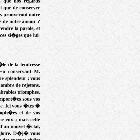
, que nos regards
ut que de conserver
us prouveront notre
me de notre amour ?
endre la parole, et
ces si�ges que lui-
�le de la tendresse
En conservant M.
ue splendeur ; vous
nombre de rejetons.
mbrables triomphes.
remport�es sous vos
e. Ici vous �tes �
roph�es et de vos
e eux ; mais cette
 d'un nouvel �clat,
 gloire. D�j� vous