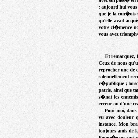
avez surpass� en m
: aujourd'hui vou
que je la con�ois 
qu'elle avait acqui
votre cl�mence nou
vous avez triomph� 
Et remarquez, 
Ceux de nous qu'un
reprocher une de c
solennellement re
r�publique ; lors
patrie, ainsi que t
s�nat les ennemis 
erreur ou d'une cr
Pour moi, dans l
vu avec douleur 
instance. Mon bras
toujours amis de la
Pomp�e un ami, et 