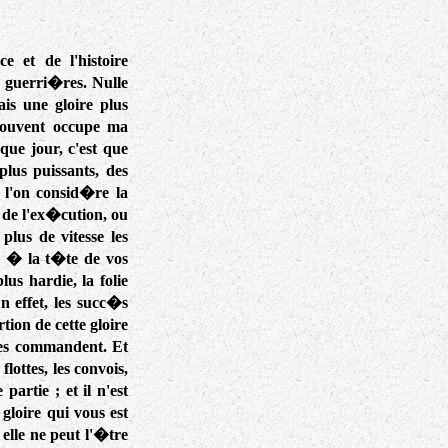
 et de l'histoire
s guerri�res. Nulle
is une gloire plus
souvent occupe ma
ue jour, c'est que
lus puissants, des
l'on consid�re la
de l'ex�cution, ou
plus de vitesse les
s � la t�te de vos
lus hardie, la folie
n effet, les succ�s
ion de cette gloire
 les commandent. Et
flottes, les convois,
artie ; et il n'est
loire qui vous est
 elle ne peut l'�tre