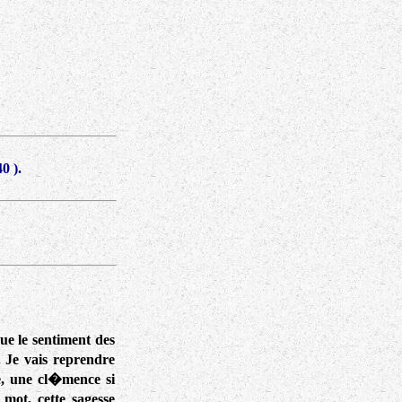
40
).
ue le sentiment des
 Je vais reprendre
e, une cl�mence si
mot, cette sagesse