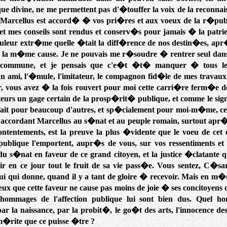
que divine, ne me permettent pas d'�touffer la voix de la reconna
e Marcellus est accord� � vos pri�res et aux voeux de la r�publ
et mes conseils sont rendus et conserv�s pour jamais � la patrie
ouleur extr�me quelle �tait la diff�rence de nos destin�es, apr
ivi la m�me cause. Je ne pouvais me r�soudre � rentrer seul dan
commune, et je pensais que c'e�t �t� manquer � tous les
n ami, l'�mule, l'imitateur, le compagnon fid�le de mes travaux
, vous avez � la fois rouvert pour moi cette carri�re ferm�e de
rs un gage certain de la prosp�rit� publique, et comme le sign
fait pour beaucoup d'autres, et sp�cialement pour moi-m�me, ce
n accordant Marcellus au s�nat et au peuple romain, surtout apr
tentements, est la preuve la plus �vidente que le voeu de cet o
ublique l'emportent, aupr�s de vous, sur vos ressentiments e
u s�nat en faveur de ce grand citoyen, et la justice �clatante q
illir en ce jour tout le fruit de sa vie pass�e. Vous sentez, C�s
lui qui donne, quand il y a tant de gloire � recevoir. Mais en 
ux que cette faveur ne cause pas moins de joie � ses concitoyens q
ommages de l'affection publique lui sont bien dus. Quel hom
r la naissance, par la probit�, le go�t des arts, l'innocence de
m�rite que ce puisse �tre ?