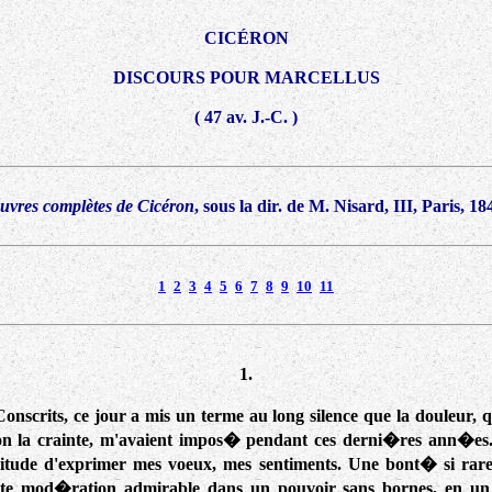
CICÉRON
DISCOURS POUR MARCELLUS
( 47 av. J.-C. )
vres complètes de Cicéron
, sous la dir. de M. Nisard, III, Paris, 18
1
2
3
4
5
6
7
8
9
10
11
1.
onscrits, ce jour a mis un terme au long silence que la douleur, q
on la crainte, m'avaient impos� pendant ces derni�res ann�es.
tude d'exprimer mes voeux, mes sentiments. Une bont� si rar
ette mod�ration admirable dans un pouvoir sans bornes, en un 