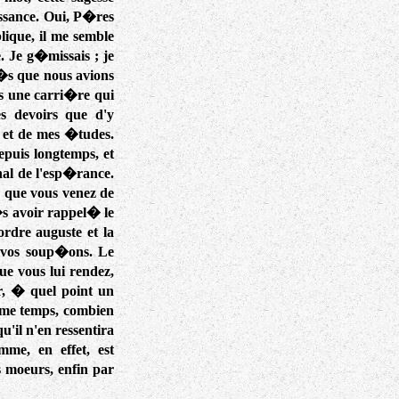
issance. Oui, P�res
ique, il me semble
. Je g�missais ; je
�s que nous avions
s une carri�re qui
 devoirs que d'y
 et de mes �tudes.
puis longtemps, et
al de l'esp�rance.
 que vous venez de
�s avoir rappel� le
rdre auguste et la
t vos soup�ons. Le
ue vous lui rendez,
ar, � quel point un
m�me temps, combien
u'il n'en ressentira
me, en effet, est
s moeurs, enfin par