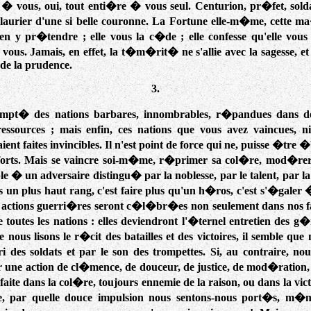
t � vous, oui, tout enti�re � vous seul. Centurion, pr�fet, solda
laurier d'une si belle couronne. La Fortune elle-m�me, cette ma
en y pr�tendre ; elle vous la c�de ; elle confesse qu'elle vous 
vous. Jamais, en effet, la t�m�rit� ne s'allie avec la sagesse, et 
 de la prudence.
3.
mpt� des nations barbares, innombrables, r�pandues dans de
essources ; mais enfin, ces nations que vous avez vaincues, ni
ient faites invincibles. Il n'est point de force qui ne, puisse �tr
efforts. Mais se vaincre soi-m�me, r�primer sa col�re, mod�rer 
 � un adversaire distingu� par la noblesse, par le talent, par la v
n plus haut rang, c'est faire plus qu'un h�ros, c'est s'�galer 
 actions guerri�res seront c�l�br�es non seulement dans nos fas
 toutes les nations : elles deviendront l'�ternel entretien des g
 nous lisons le r�cit des batailles et des victoires, il semble que
i des soldats et par le son des trompettes. Si, au contraire, nou
 une action de cl�mence, de douceur, de justice, de mod�ration, 
aite dans la col�re, toujours ennemie de la raison, ou dans la vict
lle, par quelle douce impulsion nous sentons-nous port�s, m�