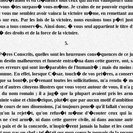
od�ration et en cl�mence tous ceux qui furent vainqueurs dans d
s vous �tes surpass� vous-m�me. Je crains de ne pouvoir exprim
: vous me semblez avoir vaincu la victoire m�me, en remettant aux
s sur eux. Par les lois de la victoire, nous eussions tous p�ri ju
s a tous conserv�s. Ainsi donc, � vous seul appartient le titre d'
des droits et de la force de la victoire.
5.
P�res Conscrits, quelles sont les heureuses cons�quences de ce 
 destin malheureux et funeste entra�na dans cette guerre, ont, s
es erreurs qui sont ins�parables de l'humanit� ; mais du moins 
connue. En effet, lorsque C�sar, touch� de vos pri�res, a conse
que sa bont�, pr�venant toutes les sollicitations, m'a rendu 
ant d'autres citoyens illustres que vous voyez autour de vous, il n'a
du nom romain ; il a jug� que la plupart avaient pris les armes
ainte vaine et chim�rique, plut�t que par aucun motif d'ambition
e cours de nos dissensions, j'ai toujours pens� qu'il fallait s'occupe
qu'on la rejet�t, qu'on refus�t m�me d'�couter ceux qui la
 ne s'est arm�, ni dans cette guerre civile, ni dans aucune autre
 paix et de la concorde, n'inspir�rent jamais la haine et les comb
non pas un chef : tel �tait sur mon coeur le pouvoir de la reconn