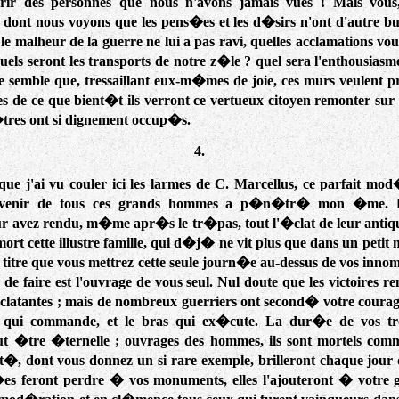
ir des personnes que nous n'avons jamais vues ! Mais vous
 dont nous voyons que les pens�es et les d�sirs n'ont d'autre b
 le malheur de la guerre ne lui a pas ravi, quelles acclamations vo
uels seront les transports de notre z�le ? quel sera l'enthousias
 semble que, tressaillant eux-m�mes de joie, ces murs veulent pr
 de ce que bient�t ils verront ce vertueux citoyen remonter sur 
res ont si dignement occup�s.
4.
que j'ai vu couler ici les larmes de C. Marcellus, ce parfait mod
 souvenir de tous ces grands hommes a p�n�tr� mon �me. 
ur avez rendu, m�me apr�s le tr�pas, tout l'�clat de leur antiq
ort cette illustre famille, qui d�j� ne vit plus que dans un petit 
 titre que vous mettrez cette seule journ�e au-dessus de vos inno
de faire est l'ouvrage de vous seul. Nul doute que les victoires 
clatantes ; mais de nombreux guerriers ont second� votre courag
te qui commande, et le bras qui ex�cute. La dur�e de vos t
 �tre �ternelle ; ouvrages des hommes, ils sont mortels comm
ont�, dont vous donnez un si rare exemple, brilleront chaque jour
�es feront perdre � vos monuments, elles l'ajouteront � votre