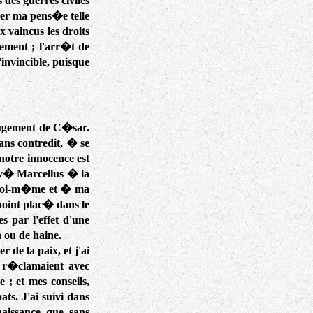
es guerres civiles
er ma pens�e telle
 vaincus les droits
stement ; l'arr�t de
invincible, puisque
jugement de C�sar.
ans contredit, � se
notre innocence est
rv� Marcellus � la
� moi-m�me et � ma
 point plac� dans le
 par l'effet d'une
 ou de haine.
r de la paix, et j'ai
 r�clamaient avec
 ; et mes conseils,
ats. J'ai suivi dans
aissance, que, sans