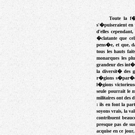
Toute la f�
s'�puiseraient en 
d'elles cependant
�clatante que ce
pens�e, et que, d
tous les hauts fa
monarques les pl
grandeur des int�
la diversit� des g
r�gions s�par�es 
l�gions victorieuse
seule pourrait le 
militaires ont des
: ils en font la p
soyons vrais, la val
contribuent beauco
presque pas de su
acquise en ce jour,