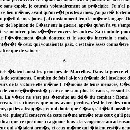
ans espoir, je courais volontairement au pr�cipice. Je n'ai 
 ce lieu m�me, avant qu'on e�t pris les armes, j'ai parl� fortemen
au p�ril de mes jours, j'ai constamment tenu le m�me langage. O
uter de l'opinion de C�sar sur la guerre, apr�s qu'on l'a vu s'empr
et se montrer plus s�v�re envers les autres. Sa conduite pou
e l'�v�nement �tait douteux et le succ�s incertain ; mais, 
int�r�t � ceux qui voulaient la paix, c'est faire assez conna�tre
ttre que de vaincre.
6.
tels �taient aussi les principes de Marcellus. Dans la guerre et
s de sentiments. Combien de fois l'ai-je vu fr�mir de l'insolence 
ureurs de la victoire elle-m�me ! T�moins de leurs menaces, C�s
x de votre g�n�rosit� ; car ce ne sont plus les causes, ce sont les 
e. La v�tre ne s'est pas �tendue au del� du combat ; Rome n
rreau. Les citoyens que nous avons perdus, c'est le fer des com
r, qui les a frapp�s ; et nul doute que C�sar, s'il �tait possibl
 vie, puisqu'il conserve de cette m�me arm�e tous ceux qu'il pe
e dirai que ce que nous craignions tous : la vengeance aurait ensa
ux qui s'�taient arm�s, et ceux m�me qui �taient rest�s neutres