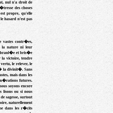
t, nul n'a droit de
�tresse des choses
est propre, qu'elle
le hasard n'est pas
 vastes contr�es,
 la nature ni leur
e �branl�e et bris�e
la victoire, tendre
ertu, le relever, le
� la divinit�. Sans
tes, mais dans les
�n�rations futures.
 nous soyons encore
s lisons ou si nous
de sagesse, surtout
oire, naturellement
me dans les r�cits