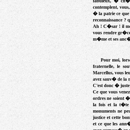
fabuleux, � ch�r
contemplent, vous,
� la patrie ce que
reconnaissance ? q
Ah ! C�sar ! il me
vous rendre gr�ces
m�me et ses anc�t
Pour moi, lors
fraternelle, le
Marcellus, vous le
avez sauv� de la m
C'est donc � juste
Ce que vous venez 
ordres ne soient �
la fois et la t�
monuments ne peut
justice et cette b
et ce que les ann