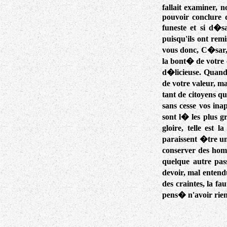
fallait examiner, 
pouvoir conclure q
funeste et si d�s
puisqu'ils ont rem
vous donc, C�sar, 
la bont� de votre 
d�licieuse. Quand 
de votre valeur, ma
tant de citoyens q
sans cesse vos ina
sont l� les plus gr
gloire, telle est 
paraissent �tre un 
conserver des hom
quelque autre pas
devoir, mal entend
des craintes, la f
pens� n'avoir rien