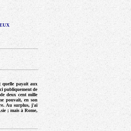
JEUX
t quelle payait aux
 ici publiquement de
 de deux cent mille
me pouvait, en son
e. Au surplus, j'ai
Asie ; mais à Rome,