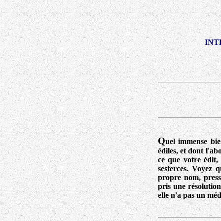
INT
Q
uel immense bien
édiles, et dont l'a
ce que votre édit,
sesterces. Voyez 
propre nom, pressu
pris une résolutio
elle n'a pas un médi