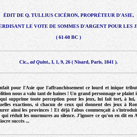
ÉDIT DE Q. TULLIUS CICÉRON, PROPRÉTEUR D'ASIE,
ERDISANT LE VOTE DE SOMMES D'ARGENT POUR LES 
( 61-60 BC )
Cic.,
ad Quint
., I, 1, 9, 26
( Nisard, Paris, 1841 )
.
fait pour l'Asie que l'affranchissement ce lourd et inique tribu
bolition nous a valu tant de haines ! Un grand personnage se plaint
 qui supprime toute perception pour les jeux, lui fait tort, à lui,
quelles exactions, si chacun de ceux qui donnent des jeux à Ro
rer ainsi les provinces ! Et déjà l'abus commençait à s'introduir
n qui réduit les murmures au silence. J'ignore ce qu'on en dit en 
ocre succès ...